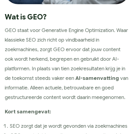
Google Analytics
Conversie en optimalisatie
Wat is GEO?
Google / Social Ads
GEO staat voor
Generative Engine Optimization
. Waar
Innoveren
klassieke SEO zich richt op vindbaarheid in
AI toepassingen
zoekmachines, zorgt GEO ervoor dat jouw content
Marketing technologie
ook wordt herkend, begrepen en gebruikt door AI-
Data gedreven
platformen. In plaats van tien zoekresultaten krijg je in
Samen Groeien
de toekomst steeds vaker een
AI-samenvatting
van
Succesverhalen
informatie. Alleen actuele, betrouwbare en goed
Blogs
gestructureerde content wordt daarin meegenomen.
Hulp nodig?
Kort samengevat:
SEO zorgt dat je wordt gevonden via zoekmachines