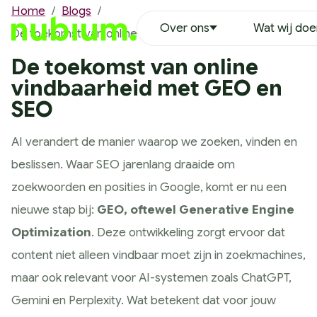
Home
/
Blogs
/
Over ons
Wat wij do
De toekomst van online vindbaarheid met SEO en GEO
Over ons
Ons team
De toekomst van online
Erwin Duinkerken
vindbaarheid met GEO en
Richard Hoekstra
SEO
Robin Leenheer
AI verandert de manier waarop we zoeken, vinden en
Nathalie Oran
beslissen. Waar SEO jarenlang draaide om
Tim van der Heijden
zoekwoorden en posities in Google, komt er nu een
Justin Ikink
nieuwe stap bij:
GEO, oftewel Generative Engine
Remco Vaanholt
Optimization
. Deze ontwikkeling zorgt ervoor dat
Lynette Bruins
content niet alleen vindbaar moet zijn in zoekmachines,
Wouter Wensing
maar ook relevant voor AI-systemen zoals ChatGPT,
Vacatures
Gemini en Perplexity. Wat betekent dat voor jouw
MVO