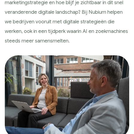
marketingstrategie en hoe blijf je zichtbaar in dit snel
Historie
veranderende digitale landschap? Bij Nubium helpen
Wat wij doen
we bedrijven vooruit met digitale strategieën die
Strategie
werken, ook in een tijdperk waarin AI en zoekmachines
Marketing Scan
steeds meer samensmelten.
Koers bepalen
Marketing Strategie
Meting & Analyse
Ontwerp
Huisstijl ontwerp
Website ontwerp
App ontwerp
Campagne design
Presteren
SEO & GEO