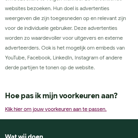
Google Analytics
websites bezoeken. Hun doel is advertenties
Conversie en optimalisatie
weergeven die zijn toegesneden op en relevant zijn
Google / Social Ads
voor de individuele gebruiker. Deze advertenties
Innoveren
worden zo waardevoller voor uitgevers en externe
AI toepassingen
adverteerders. Ook is het mogelijk om embeds van
Marketing technologie
YouTube, Facebook, LinkedIn, Instagram of andere
Data gedreven
derde partijen te tonen op de website.
Samen Groeien
Succesverhalen
Blogs
Hoe pas ik mijn voorkeuren aan?
Hulp nodig?
Klik hier om jouw voorkeuren aan te passen.
Wat wij doen