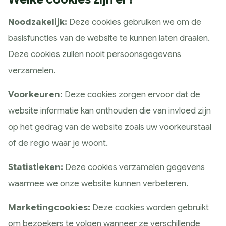
Historie
Noodzakelijk:
Deze cookies gebruiken we om de
Wat wij doen
basisfuncties van de website te kunnen laten draaien.
Strategie
Deze cookies zullen nooit persoonsgegevens
Marketing Scan
verzamelen.
Koers bepalen
Marketing Strategie
Voorkeuren:
Deze cookies zorgen ervoor dat de
Meting & Analyse
website informatie kan onthouden die van invloed zijn
Ontwerp
op het gedrag van de website zoals uw voorkeurstaal
Huisstijl ontwerp
of de regio waar je woont.
Website ontwerp
Statistieken:
Deze cookies verzamelen gegevens
App ontwerp
waarmee we onze website kunnen verbeteren.
Campagne design
Presteren
Marketingcookies:
Deze cookies worden gebruikt
SEO & GEO
om bezoekers te volgen wanneer ze verschillende