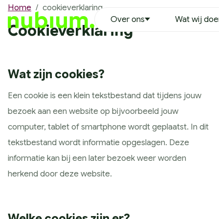
Home
/
cookieverklaring
Over ons
Wat wij do
Over ons
Cookieverklaring
Ons team
Erwin Duinkerken
Richard Hoekstra
Wat zijn cookies?
Robin Leenheer
Een
cookie is een klein tekstbestand dat tijdens jouw
Nathalie Oran
bezoek aan een website op bijvoorbeeld jouw
Tim van der Heijden
computer, tablet of smartphone wordt geplaatst. In dit
Justin Ikink
tekstbestand wordt informatie opgeslagen. Deze
Remco Vaanholt
informatie kan bij een later bezoek weer worden
Lynette Bruins
herkend door deze website.
Wouter Wensing
Vacatures
MVO
Welke cookies zijn er?