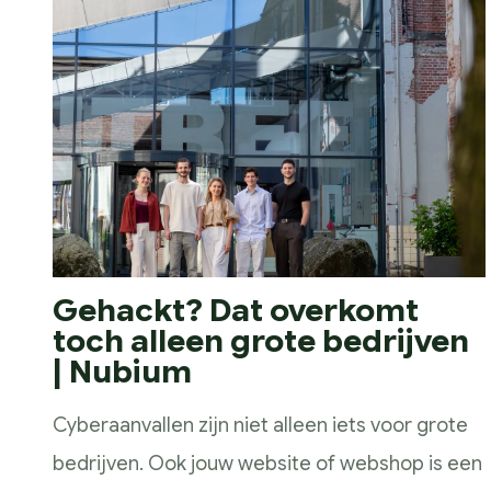
Presteren
SEO & GEO
Google Analytics
Conversie en optimalisatie
Google / Social Ads
Innoveren
AI toepassingen
Marketing technologie
Gehackt? Dat overkomt
toch alleen grote bedrijven
Data gedreven
| Nubium
Samen Groeien
Succesverhalen
Cyberaanvallen zijn niet alleen iets voor grote
Blogs
bedrijven. Ook jouw website of webshop is een