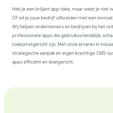
Presteren
Heb je een briljant app-idee, maar weet je niet
SEO & GEO
Of wil je jouw bedrijf uitbreiden met een innova
Google Analytics
Wij helpen ondernemers en bedrijven bij het on
Conversie en optimalisatie
professionele apps die gebruiksvriendelijk, scha
Google / Social Ads
toekomstgericht zijn. Met onze ervaren in-hous
Innoveren
strategische aanpak en eigen krachtige CMS-sy
AI toepassingen
apps efficiënt en doelgericht.
Marketing technologie
Data gedreven
Samen Groeien
Succesverhalen
Blogs