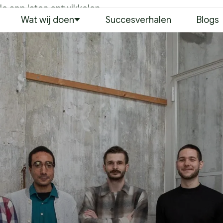
le app laten ontwikkelen
Wat wij doen
Succesverhalen
Blogs