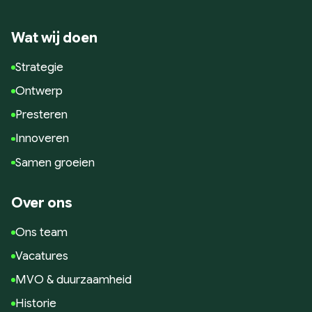
Google Analytics
Conversie en optimalisatie
Wat wij doen
Google / Social Ads
Strategie
Innoveren
Ontwerp
AI toepassingen
Presteren
Marketing technologie
Innoveren
Data gedreven
Samen groeien
Samen Groeien
Succesverhalen
Over ons
Blogs
Ons team
Hulp nodig?
Vacatures
MVO & duurzaamheid
Historie