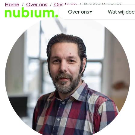
Home
/
Over ons
/
Ons team
/
Wouter Wensing
Over ons
Wat wij do
Over ons
Ons team
Erwin Duinkerken
Richard Hoekstra
Robin Leenheer
Nathalie Oran
Tim van der Heijden
Justin Ikink
Remco Vaanholt
Lynette Bruins
Wouter Wensing
Vacatures
MVO