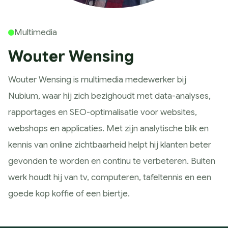
Historie
Wat wij doen
Multimedia
Strategie
Wouter Wensing
Marketing Scan
Koers bepalen
Wouter Wensing is multimedia medewerker bij
Marketing Strategie
Nubium, waar hij zich bezighoudt met data-analyses,
Meting & Analyse
rapportages en SEO-optimalisatie voor websites,
Ontwerp
webshops en applicaties. Met zijn analytische blik en
Huisstijl ontwerp
kennis van online zichtbaarheid helpt hij klanten beter
Website ontwerp
gevonden te worden en continu te verbeteren. Buiten
App ontwerp
werk houdt hij van tv, computeren, tafeltennis en een
Campagne design
goede kop koffie of een biertje.
Presteren
SEO & GEO