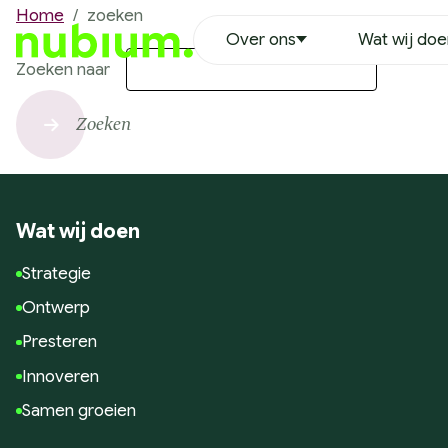
Home
/
zoeken
Over ons
Wat wij do
Over ons
Zoeken naar
Ons team
Erwin Duinkerken
Zoeken
Richard Hoekstra
Robin Leenheer
Nathalie Oran
Wat wij doen
Tim van der Heijden
Justin Ikink
Strategie
Remco Vaanholt
Ontwerp
Lynette Bruins
Presteren
Wouter Wensing
Innoveren
Vacatures
Samen groeien
MVO