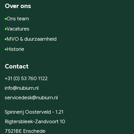
Historie
Over ons
Wat wij doen
Ons team
Strategie
Vacatures
Marketing Scan
MVO & duurzaamheid
Koers bepalen
Historie
Marketing Strategie
Meting & Analyse
Contact
Ontwerp
+31 (0) 53 760 1122
Huisstijl ontwerp
info@nubium.nl
Website ontwerp
servicedesk@nubium.nl
App ontwerp
Campagne design
Spinnerij Oosterveld - 1.21
Presteren
Rigtersbleek-Zandvoort 10
SEO & GEO
7521BE Enschede