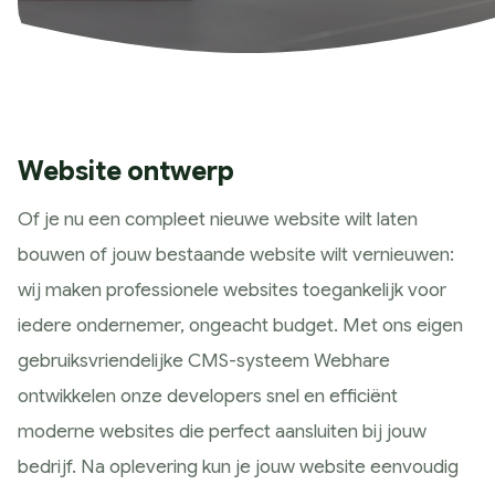
Historie
Wat wij doen
Strategie
Marketing Scan
Koers bepalen
Website ontwerp
Marketing Strategie
Of je nu een compleet nieuwe website wilt laten
Meting & Analyse
bouwen of jouw bestaande website wilt vernieuwen:
Ontwerp
wij maken professionele websites toegankelijk voor
Huisstijl ontwerp
iedere ondernemer, ongeacht budget. Met ons eigen
Website ontwerp
gebruiksvriendelijke CMS-systeem Webhare
App ontwerp
ontwikkelen onze developers snel en efficiënt
Campagne design
moderne websites die perfect aansluiten bij jouw
Presteren
bedrijf. Na oplevering kun je jouw website eenvoudig
SEO & GEO