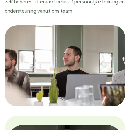
zelf beheren, uiteraard inclusief persoonlijke training en
Google Analytics
ondersteuning vanuit ons team.
Conversie en optimalisatie
Google / Social Ads
Innoveren
AI toepassingen
Marketing technologie
Data gedreven
Samen Groeien
Succesverhalen
Blogs
Hulp nodig?