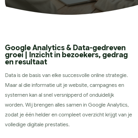
Historie
Wat wij doen
Strategie
Marketing Scan
Koers bepalen
Google Analytics & Data-gedreven
groei | Inzicht in bezoekers, gedrag
Marketing Strategie
en resultaat
Meting & Analyse
Ontwerp
Data is de basis van elke succesvolle online strategie.
Huisstijl ontwerp
Maar al die informatie uit je website, campagnes en
Website ontwerp
systemen kan al snel versnipperd of onduidelijk
App ontwerp
worden. Wij brengen alles samen in Google Analytics,
Campagne design
zodat je één helder en compleet overzicht krijgt van je
Presteren
volledige digitale prestaties.
SEO & GEO