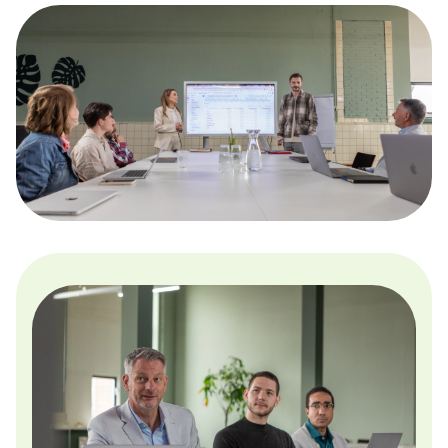
Google Analytics
Conversie en optimalisatie
Google / Social Ads
Innoveren
AI toepassingen
Marketing technologie
Data gedreven
Samen Groeien
Succesverhalen
Blogs
Hulp nodig?