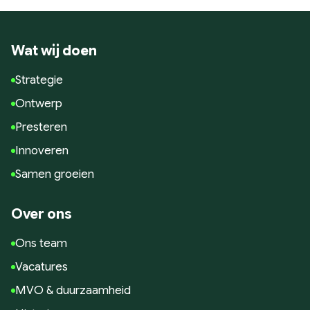
Google Analytics
Conversie en optimalisatie
Wat wij doen
Google / Social Ads
Innoveren
Strategie
AI toepassingen
Ontwerp
Marketing technologie
Presteren
Data gedreven
Innoveren
Samen Groeien
Samen groeien
Succesverhalen
Blogs
Over ons
Hulp nodig?
Ons team
Vacatures
MVO & duurzaamheid