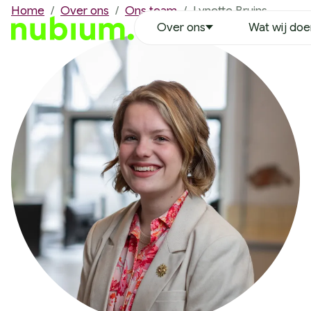
Home
/
Over ons
/
Ons team
/
Lynette Bruins
Over ons
Wat wij do
Over ons
Ons team
Erwin Duinkerken
Richard Hoekstra
Robin Leenheer
Nathalie Oran
Tim van der Heijden
Justin Ikink
Remco Vaanholt
Lynette Bruins
Wouter Wensing
Vacatures
MVO