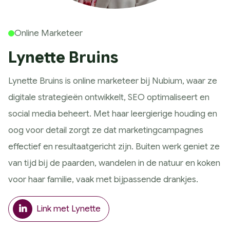
Historie
Wat wij doen
Online Marketeer
Strategie
Lynette Bruins
Marketing Scan
Koers bepalen
Lynette Bruins is online marketeer bij Nubium, waar ze
Marketing Strategie
digitale strategieën ontwikkelt, SEO optimaliseert en
Meting & Analyse
social media beheert. Met haar leergierige houding en
Ontwerp
oog voor detail zorgt ze dat marketingcampagnes
Huisstijl ontwerp
effectief en resultaatgericht zijn. Buiten werk geniet ze
Website ontwerp
van tijd bij de paarden, wandelen in de natuur en koken
App ontwerp
voor haar familie, vaak met bijpassende drankjes.
Campagne design
Presteren
Link met Lynette
SEO & GEO