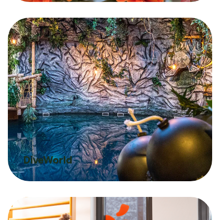
Google Analytics
Conversie en optimalisatie
Google / Social Ads
Innoveren
AI toepassingen
Marketing technologie
Data gedreven
Samen Groeien
Succesverhalen
Blogs
DiveWorld
Hulp nodig?