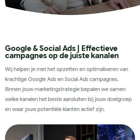
Historie
Wat wij doen
Strategie
Marketing Scan
Koers bepalen
Google & Social Ads | Effectieve
campagnes op de juiste kanalen
Marketing Strategie
Meting & Analyse
Wij helpen je met het opzetten en optimaliseren van
Ontwerp
krachtige Google Ads en Social Ads campagnes.
Huisstijl ontwerp
Binnen jouw marketingstrategie bepalen we samen
Website ontwerp
welke kanalen het beste aansluiten bij jouw doelgroep
App ontwerp
en waar jouw potentiële klanten actief zijn.
Campagne design
Presteren
SEO & GEO