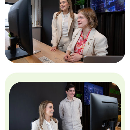
Google Analytics
Conversie en optimalisatie
Google / Social Ads
Innoveren
AI toepassingen
Marketing technologie
Data gedreven
Samen Groeien
Succesverhalen
Blogs
Hulp nodig?