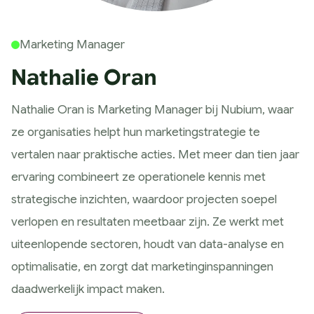
Historie
Wat wij doen
Marketing Manager
Strategie
Nathalie Oran
Marketing Scan
Koers bepalen
Nathalie Oran is Marketing Manager bij Nubium, waar
Marketing Strategie
ze organisaties helpt hun marketingstrategie te
Meting & Analyse
vertalen naar praktische acties. Met meer dan tien jaar
Ontwerp
ervaring combineert ze operationele kennis met
Huisstijl ontwerp
strategische inzichten, waardoor projecten soepel
Website ontwerp
verlopen en resultaten meetbaar zijn. Ze werkt met
App ontwerp
uiteenlopende sectoren, houdt van data-analyse en
Campagne design
optimalisatie, en zorgt dat marketinginspanningen
Presteren
daadwerkelijk impact maken.
SEO & GEO