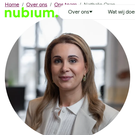
Home
/
Over ons
/
Ons team
/
Nathalie Oran
Over ons
Wat wij do
Over ons
Ons team
Erwin Duinkerken
Richard Hoekstra
Robin Leenheer
Nathalie Oran
Tim van der Heijden
Justin Ikink
Remco Vaanholt
Lynette Bruins
Wouter Wensing
Vacatures
MVO