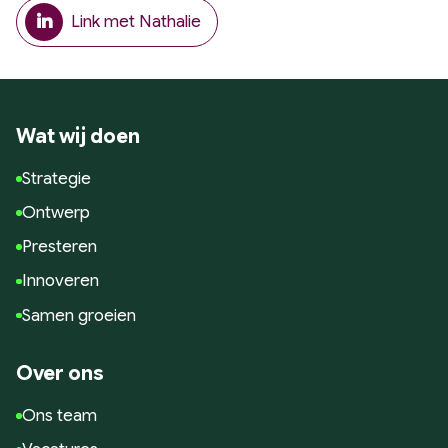
Google Analytics
Link met Nathalie
Conversie en optimalisatie
Google / Social Ads
Innoveren
Wat wij doen
AI toepassingen
Marketing technologie
Strategie
Data gedreven
Ontwerp
Samen Groeien
Presteren
Succesverhalen
Innoveren
Blogs
Samen groeien
Hulp nodig?
Over ons
Ons team