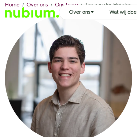
Home
/
Over ons
/
Ons team
/
Tim van der Heijden
Over ons
Wat wij do
Over ons
Ons team
Erwin Duinkerken
Richard Hoekstra
Robin Leenheer
Nathalie Oran
Tim van der Heijden
Justin Ikink
Remco Vaanholt
Lynette Bruins
Wouter Wensing
Vacatures
MVO