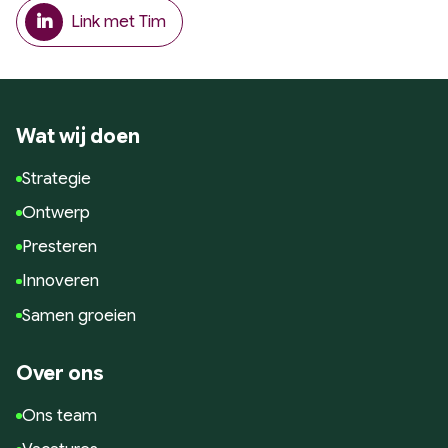
Google Analytics
Link met Tim
Conversie en optimalisatie
Google / Social Ads
Innoveren
Wat wij doen
AI toepassingen
Marketing technologie
Strategie
Data gedreven
Ontwerp
Samen Groeien
Presteren
Succesverhalen
Innoveren
Blogs
Samen groeien
Hulp nodig?
Over ons
Ons team