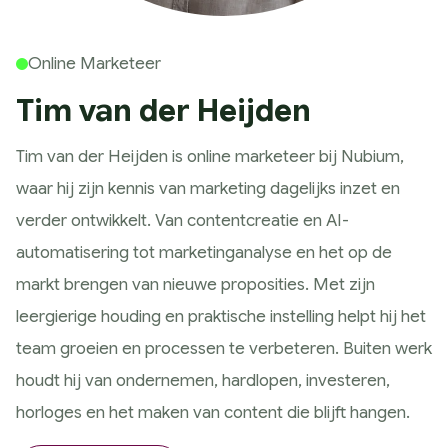
Historie
Wat wij doen
Online Marketeer
Strategie
Tim van der Heijden
Marketing Scan
Koers bepalen
Tim van der Heijden is online marketeer bij Nubium,
Marketing Strategie
waar hij zijn kennis van marketing dagelijks inzet en
Meting & Analyse
verder ontwikkelt. Van contentcreatie en AI-
Ontwerp
automatisering tot marketinganalyse en het op de
Huisstijl ontwerp
markt brengen van nieuwe proposities. Met zijn
Website ontwerp
leergierige houding en praktische instelling helpt hij het
App ontwerp
team groeien en processen te verbeteren. Buiten werk
Campagne design
houdt hij van ondernemen, hardlopen, investeren,
Presteren
horloges en het maken van content die blijft hangen.
SEO & GEO