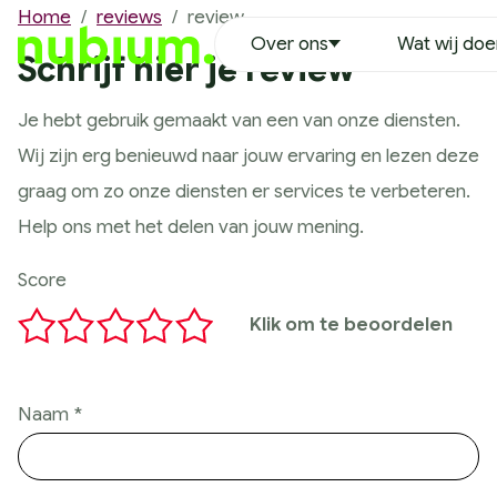
Home
/
reviews
/
review
Over ons
Wat wij do
Over ons
Schrijf hier je review
Ons team
Je hebt gebruik gemaakt van een van onze diensten.
Erwin Duinkerken
Wij zijn erg benieuwd naar jouw ervaring en lezen deze
Richard Hoekstra
graag om zo onze diensten er services te verbeteren.
Robin Leenheer
Help ons met het delen van jouw mening.
Nathalie Oran
Tim van der Heijden
Score
Justin Ikink
Klik om te beoordelen
Remco Vaanholt
Lynette Bruins
Wouter Wensing
Naam
Vacatures
MVO