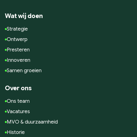
Google Analytics
Conversie en optimalisatie
Wat wij doen
Google / Social Ads
Strategie
Innoveren
Ontwerp
AI toepassingen
Presteren
Marketing technologie
Innoveren
Data gedreven
Samen groeien
Samen Groeien
Succesverhalen
Over ons
Blogs
Ons team
Hulp nodig?
Vacatures
MVO & duurzaamheid
Historie