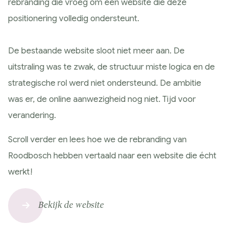
rebranding die vroeg om een website die deze
Google Analytics
positionering volledig ondersteunt.
Conversie en optimalisatie
Google / Social Ads
De bestaande website sloot niet meer aan. De
Innoveren
uitstraling was te zwak, de structuur miste logica en de
AI toepassingen
strategische rol werd niet ondersteund. De ambitie
Marketing technologie
was er, de online aanwezigheid nog niet. Tijd voor
Data gedreven
verandering.
Samen Groeien
Succesverhalen
Scroll verder en lees hoe we de rebranding van
Blogs
Roodbosch hebben vertaald naar een website die écht
Hulp nodig?
werkt!
Bekijk de website