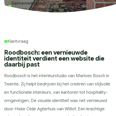
Samenwerking
Historie
Marloes, Hiske en Nubium als één team
Wat wij doen
Strategie
Marketing Scan
Koers bepalen
Klantvraag
Marketing Strategie
Roodbosch: een vernieuwde
Meting & Analyse
identiteit verdient een website die
Ontwerp
daarbij past
Huisstijl ontwerp
Roodbosch is het interieurstudio van Marloes Bosch in
Website ontwerp
Twente. Zij helpt bedrijven bij het creëren van stijlvolle
App ontwerp
en functionele interieurs, van kantoren tot hospitality-
Campagne design
omgevingen. De visuele identiteit was net vernieuwd
Presteren
door Hiske Olde Agterhuis van Witlof. Een krachtige
SEO & GEO