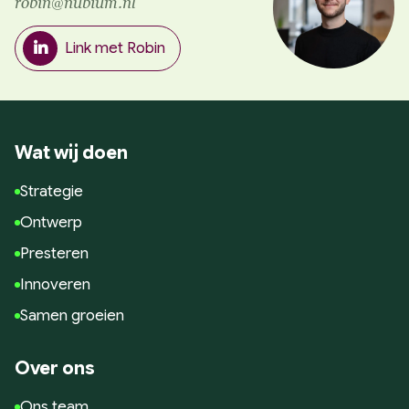
robin@nubium.nl
Link met Robin
Wat wij doen
Strategie
Ontwerp
Presteren
Innoveren
Samen groeien
Over ons
Ons team