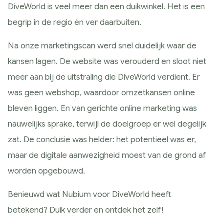
DiveWorld is veel meer dan een duikwinkel. Het is een
Google Analytics
begrip in de regio én ver daarbuiten.
Conversie en optimalisatie
Google / Social Ads
Na onze marketingscan werd snel duidelijk waar de
Innoveren
kansen lagen. De website was verouderd en sloot niet
AI toepassingen
meer aan bij de uitstraling die DiveWorld verdient. Er
Marketing technologie
was geen webshop, waardoor omzetkansen online
Data gedreven
bleven liggen. En van gerichte online marketing was
Samen Groeien
nauwelijks sprake, terwijl de doelgroep er wel degelijk
Succesverhalen
zat. De conclusie was helder: het potentieel was er,
Blogs
maar de digitale aanwezigheid moest van de grond af
Hulp nodig?
worden opgebouwd.
Benieuwd wat Nubium voor DiveWorld heeft
betekend? Duik verder en ontdek het zelf!