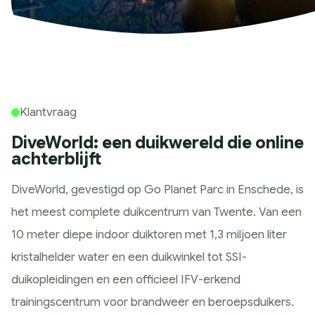
Historie
Social media beheer
Wat wij doen
Consistent en herkenbaar online
Strategie
Marketing Scan
Koers bepalen
Klantvraag
Marketing Strategie
DiveWorld: een duikwereld die online
Meting & Analyse
achterblijft
Ontwerp
DiveWorld, gevestigd op Go Planet Parc in Enschede, is
Huisstijl ontwerp
het meest complete duikcentrum van Twente. Van een
Website ontwerp
10 meter diepe indoor duiktoren met 1,3 miljoen liter
App ontwerp
kristalhelder water en een duikwinkel tot SSI-
Campagne design
duikopleidingen en een officieel IFV-erkend
Presteren
trainingscentrum voor brandweer en beroepsduikers.
SEO & GEO