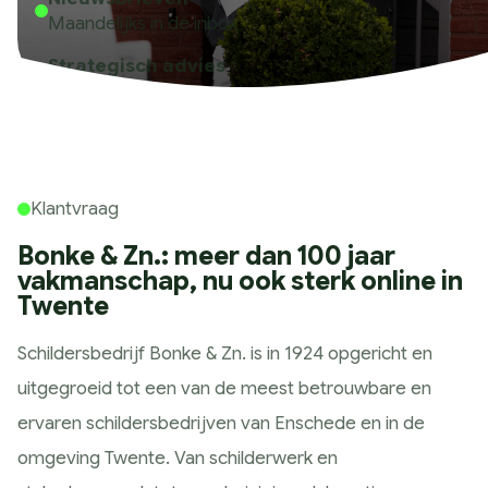
Historie
Maandelijks in de inbox
Wat wij doen
Strategisch advies
Strategie
Strategisch sparringpartner
Marketing Scan
Koers bepalen
Marketing Strategie
Klantvraag
Meting & Analyse
Bonke & Zn.: meer dan 100 jaar
Ontwerp
vakmanschap, nu ook sterk online in
Huisstijl ontwerp
Twente
Website ontwerp
Schildersbedrijf Bonke & Zn. is in 1924 opgericht en
App ontwerp
uitgegroeid tot een van de meest betrouwbare en
Campagne design
ervaren schildersbedrijven van Enschede en in de
Presteren
omgeving Twente. Van schilderwerk en
SEO & GEO