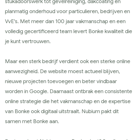
stukadoorswerk tot gevelreiniging, dakcoating en
Google Analytics
planmatig onderhoud voor particulieren, bedrijven en
Conversie en optimalisatie
VvE's. Met meer dan 100 jaar vakmanschap en een
Google / Social Ads
volledig gecertificeerd team levert Bonke kwaliteit die
Innoveren
je kunt vertrouwen.
AI toepassingen
Marketing technologie
Maar een sterk bedrijf verdient ook een sterke online
Data gedreven
aanwezigheid. De website moest actueel blijven,
Samen Groeien
nieuwe projecten toevoegen en beter vindbaar
Succesverhalen
worden in Google. Daarnaast ontbrak een consistente
Blogs
online strategie die het vakmanschap en de expertise
Hulp nodig?
van Bonke ook digitaal uitstraalt. Nubium pakt dit
samen met Bonke aan.